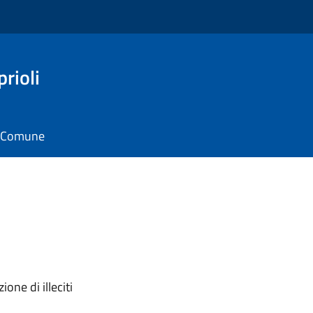
rioli
il Comune
one di illeciti