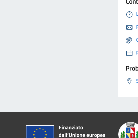
Cont
Prob