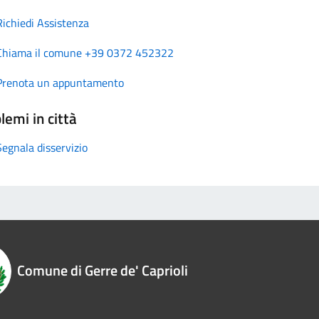
Richiedi Assistenza
Chiama il comune +39 0372 452322
Prenota un appuntamento
lemi in città
Segnala disservizio
Comune di Gerre de' Caprioli