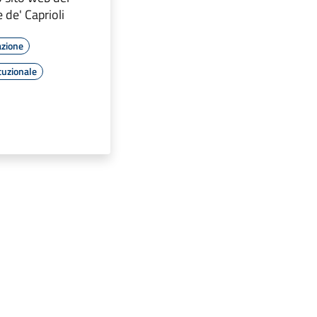
de' Caprioli
azione
tuzionale