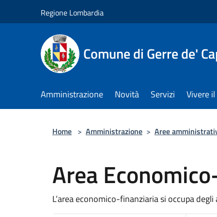
Salta al contenuto principale
Regione Lombardia
Comune di Gerre de' Cap
Amministrazione
Novità
Servizi
Vivere 
Home
>
Amministrazione
>
Aree amministrati
Area Economico-
L’area economico-finanziaria si occupa degli a