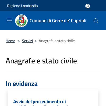
Salta al contenuto principale
Regione Lombardia
Comune di Gerre de' Caprioli
Home
>
Servizi
>
Anagrafe e stato civile
Anagrafe e stato civile
In evidenza
Avvio del procedimento di