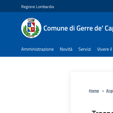
Salta al contenuto principale
Regione Lombardia
Comune di Gerre de' Cap
Amministrazione
Novità
Servizi
Vivere 
Home
>
Arg