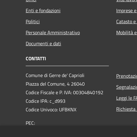
Enti e fondazioni
Imprese 
Politici
Catasto e
Personale Amministrativo
Mobilità e
Documenti e dati
CONTATTI
Comune di Gerre de' Caprioli
Prenotaz
Piazza del Comune, 4 26040
Segnalazi
Codice Fiscale e P. IVA: 00304840192
Leggi le 
Codice IPA: c_d993
Richiesta
Codice Univoco: UFBKNX
PEC:
comune.gerredecaprioli@pec.regione.lombardia.
it