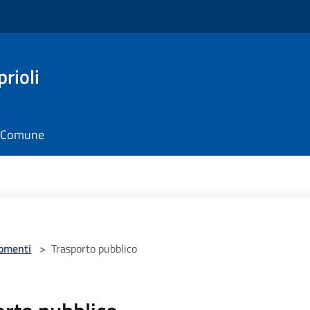
rioli
il Comune
omenti
>
Trasporto pubblico