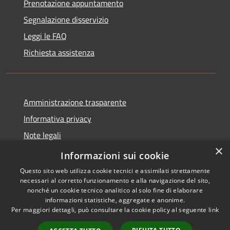
Prenotazione appuntamento
Segnalazione disservizio
Leggi le FAQ
Richiesta assistenza
Amministrazione trasparente
Informativa privacy
Note legali
×
Dichiarazione di accessibilità
Informazioni sui cookie
Questo sito web utilizza cookie tecnici e assimilati strettamente
necessari al corretto funzionamento e alla navigazione del sito,
nonché un cookie tecnico analitico al solo fine di elaborare
informazioni statistiche, aggregate e anonime.
RSS
Copyright © 2026 • Comune di
Per maggiori dettagli, può consultare la cookie policy al seguente
link
Accessibilità
Gerre de' Caprioli • Powered by
Privacy
Municipium
Accesso
•